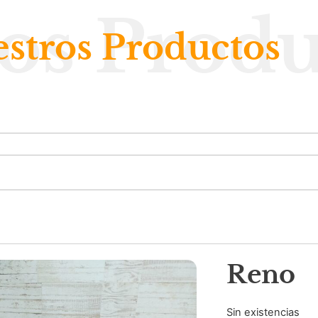
os Produ
stros Productos
Reno
Sin existencias