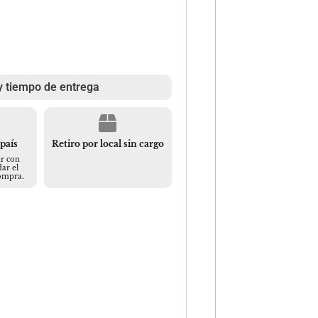
y tiempo de entrega
 país
Retiro por local sin cargo
r con
ar el
compra.