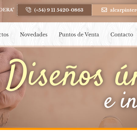
(+54) 9 11 5420-0863
alcarpint
DERA"
ctos
Novedades
Puntos de Venta
Contacto
Diseños ú
e i