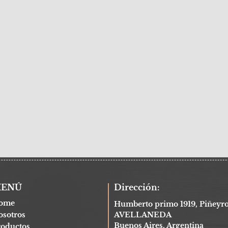
ENÚ
Dirección:
ome
Humberto primo 1919, Piñeyro
osotros
AVELLANEDA
Buenos Aires, Argentina
roductos