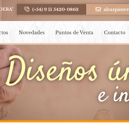
(+54) 9 11 5420-0863
alcarpint
DERA"
ctos
Novedades
Puntos de Venta
Contacto
Diseños ú
e i