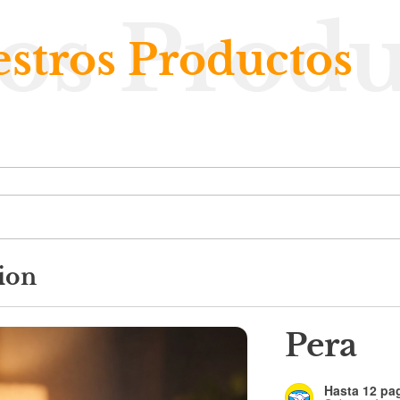
os Produ
stros Productos
ion
Pera
Hasta 12 pag