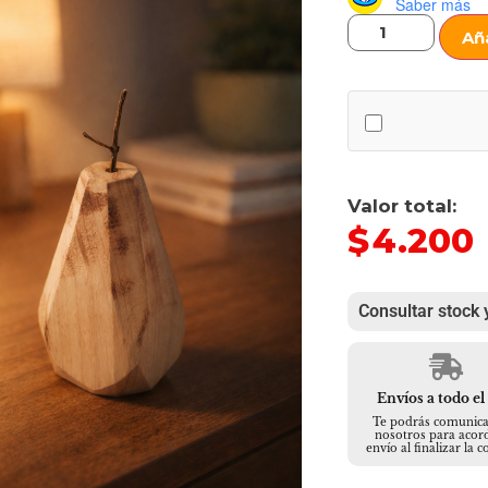
Saber más
Aña
Valor total:
$
4.200
Consultar stock 
Envíos a todo el
Te podrás comunica
nosotros para acord
envío al finalizar la 