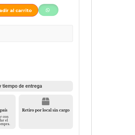
dir al carrito
y tiempo de entrega
 país
Retiro por local sin cargo
r con
ar el
compra.