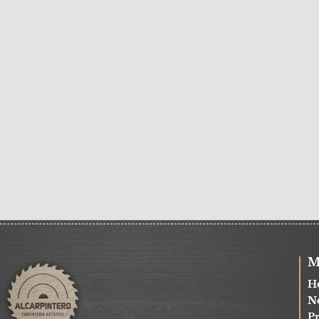
M
H
N
P