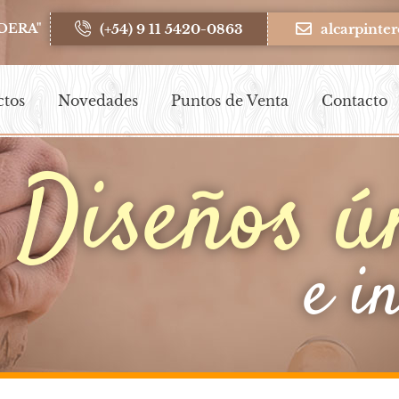
(+54) 9 11 5420-0863
alcarpint
DERA"
ctos
Novedades
Puntos de Venta
Contacto
Diseños ú
e i