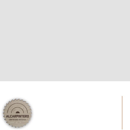
M
H
N
P
N