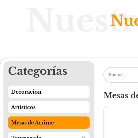
Nuestr
Nue
Categorías
Decoracion
Mesas d
Artisticos
Mesas de Arrime