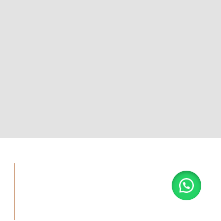
Contacto:
,
alcarpintero@yahoo.com.ar
(+54) 9 11 5420-0863
Seguinos: