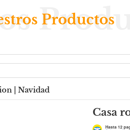
os Produ
stros Productos
ion
|
Navidad
Casa r
Hasta 12 pag