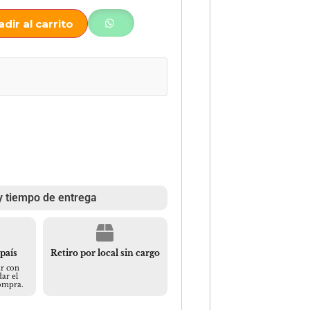
dir al carrito
y tiempo de entrega
 país
Retiro por local sin cargo
r con
ar el
compra.