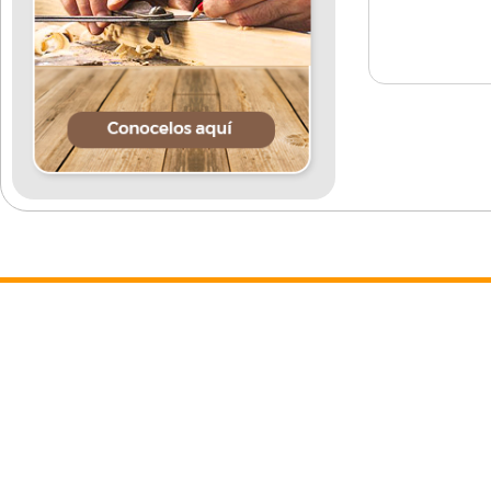
Contacto
Complete este formulario y nos contactaremos a la bre