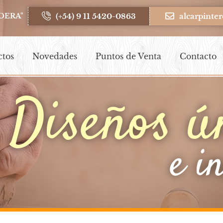
(+54) 9 11 5420-0863
alcarpint
DERA"
ctos
Novedades
Puntos de Venta
Contacto
Diseños ú
e i