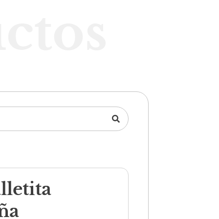
ctos
lletita
ña