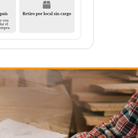
 país
Retiro por local sin cargo
r con
ar el
compra.