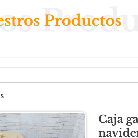
os Produ
stros Productos
s
Caja ga
navide