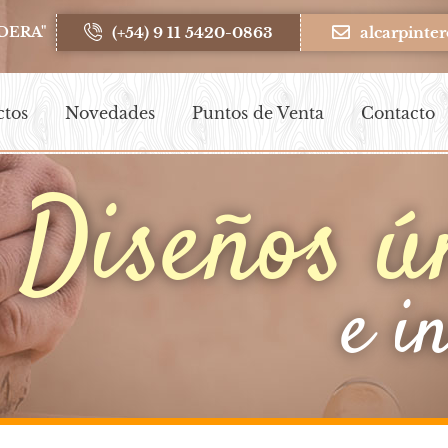
(+54) 9 11 5420-0863
alcarpint
DERA"
ctos
Novedades
Puntos de Venta
Contacto
Diseños ú
e i